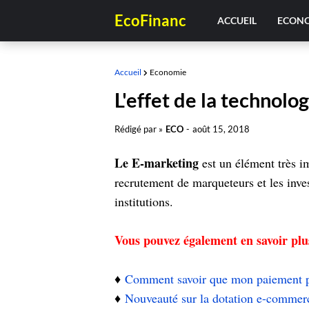
EcoFinanc
ACCUEIL
ECON
Accueil
Economie
L'effet de la technolo
Rédigé par »
ECO
-
août 15, 2018
Le E-marketing
est un élément très im
recrutement de marqueteurs et les inve
institutions.
Vous pouvez également en savoir plu
♦️
Comment savoir que mon paiement par
♦️
Nouveauté sur la dotation e-comme