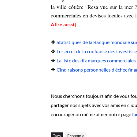
la ville côtière Resa vue sur la mer N
commerciales en devises locales avec l
A lire aussi |
🔶
Statistiques de la Banque mondiale sur
🔶
Le secret de la confiance des investiss
🔶
La liste des dix marques commerciales 
🔶
Cinq raisons personnelles d'échec finan
Nous cherchons toujours afin de vous four
partager nos sujets avec vos amis en cli
encourager ou même aimer notre page
fa
Tags
Economie