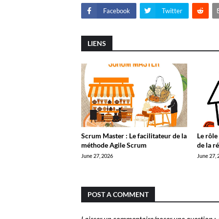
Facebook
Twitter
LIENS
Scrum Master : Le facilitateur de la
Le rôle
méthode Agile Scrum
de la r
June 27, 2026
June 27, 
POST A COMMENT
Laisser un commentaire/poser une question : J